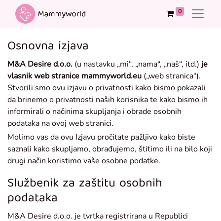
0
Osnovna izjava
M&A Desire d.o.o.
(u nastavku „mi“, „nama“, „naš“, itd.)
je
vlasnik web stranice mammyworld.eu
(„web stranica“).
Stvorili smo ovu izjavu o privatnosti kako bismo pokazali
da brinemo o privatnosti naših korisnika te kako bismo ih
informirali o načinima skupljanja i obrade osobnih
podataka na ovoj web stranici.
Molimo vas da ovu Izjavu pročitate pažljivo kako biste
saznali kako skupljamo, obrađujemo, štitimo ili na bilo koji
drugi način koristimo vaše osobne podatke.
Službenik za zaštitu osobnih
podataka
M&A Desire d.o.o. je tvrtka registrirana u Republici