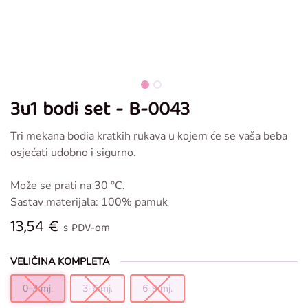
3u1 bodi set - B-0043
Tri mekana bodia kratkih rukava u kojem će se vaša beba
osjećati udobno i sigurno.
Može se prati na 30 °C.
Sastav materijala: 100% pamuk
13,54
€
s PDV-om
VELIČINA KOMPLETA
0-3 mj.
3-6 mj.
6-9 mj.