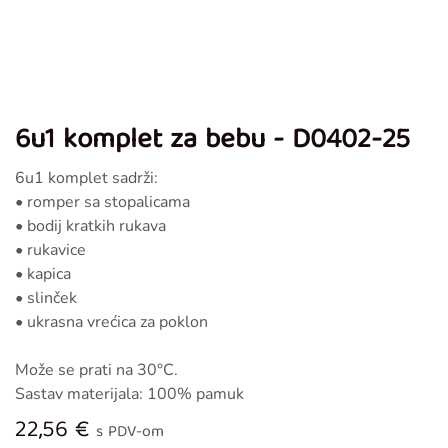
6u1 komplet za bebu - D0402-25
6u1 komplet sadrži:
• romper sa stopalicama
• bodij kratkih rukava
• rukavice
• kapica
• slinček
• ukrasna vrećica za poklon
Može se prati na 30°C.
Sastav materijala: 100% pamuk
22,56
€
s PDV-om