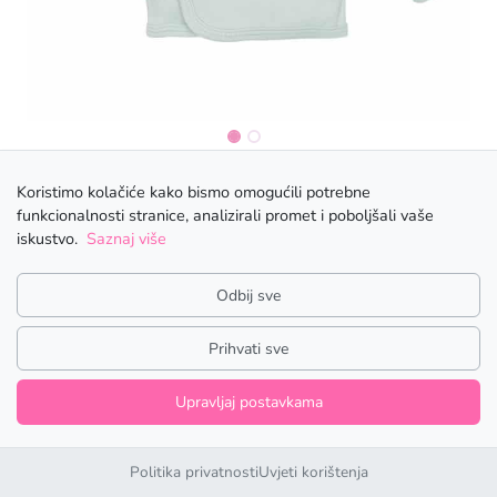
Benkica - Jednorog
Koristimo kolačiće kako bismo omogućili potrebne
funkcionalnosti stranice, analizirali promet i poboljšali vaše
Benkica izrađena iz mekanog pamuka.
iskustvo.
Saznaj više
Jednostavno se oblači.
Odbij sve
Može se prati na 40°C.
Sastav materijala: 100% pamuk
Prihvati sve
5,98
€
s PDV-om
Upravljaj postavkama
VELIČINA DJEČJE ROBICE
56
62
68
Politika privatnosti
Uvjeti korištenja