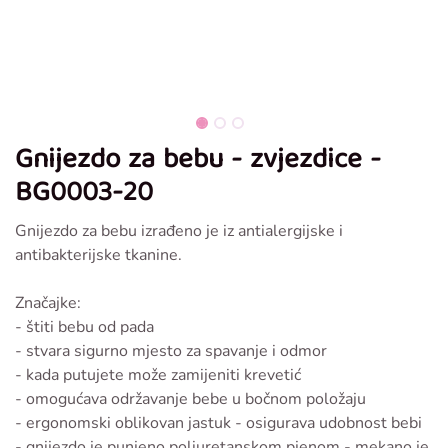
Gnijezdo za bebu - zvjezdice -
BG0003-20
Gnijezdo za bebu izrađeno je iz antialergijske i
antibakterijske tkanine.
Značajke:
- štiti bebu od pada
- stvara sigurno mjesto za spavanje i odmor
- kada putujete može zamijeniti krevetić
- omogućava održavanje bebe u bočnom položaju
- ergonomski oblikovan jastuk - osigurava udobnost bebi
- gnijezdo je punjeno poliuretanskom pjenom - mekano je