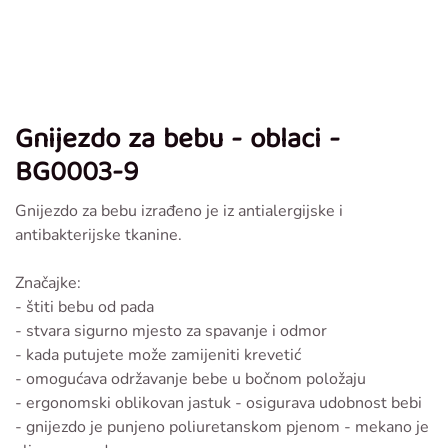
Gnijezdo za bebu - oblaci -
BG0003-9
Gnijezdo za bebu izrađeno je iz antialergijske i
antibakterijske tkanine.
Značajke:
- štiti bebu od pada
- stvara sigurno mjesto za spavanje i odmor
- kada putujete može zamijeniti krevetić
- omogućava održavanje bebe u bočnom položaju
- ergonomski oblikovan jastuk - osigurava udobnost bebi
- gnijezdo je punjeno poliuretanskom pjenom - mekano je