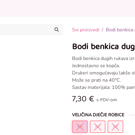
Posteljina za bebe
Odjeća za bebe
Ostalo u p
Svi proizvodi
Bodi benkica 
Bodi benkica dugi
Bodi benkica dugih rukava i
Jednostavno se kopča.
Drukeri omogućavaju lakše o
Može se prati na 40°C.
Sastav materijala: 100% pa
7,30
€
s PDV-om
VELIČINA DJEČJE ROBICE
56
62
68