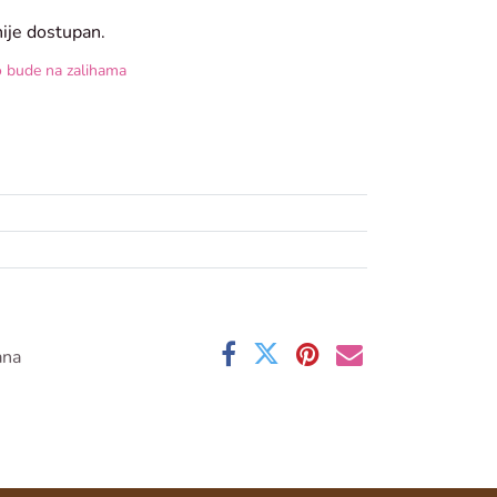
nije dostupan.
o bude na zalihama
ana