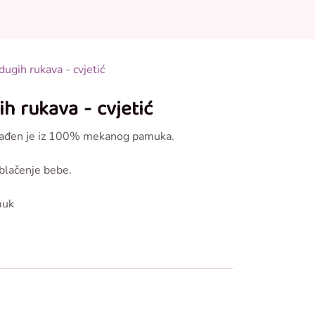
0
0
onudi
dugih rukava - cvjetić
h rukava - cvjetić
zrađen je iz 100% mekanog pamuka.
blačenje bebe.
muk