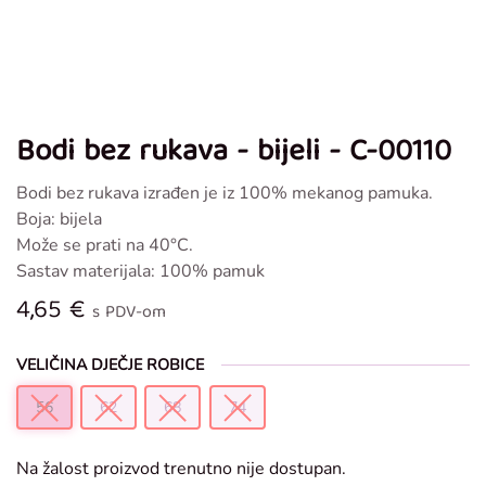
Bodi bez rukava - bijeli - C-00110
Bodi bez rukava izrađen je iz 100% mekanog pamuka.
Boja: bijela
Može se prati na 40°C.
Sastav materijala: 100% pamuk
4,65
€
s PDV-om
VELIČINA DJEČJE ROBICE
56
62
68
74
Na žalost proizvod trenutno nije dostupan.