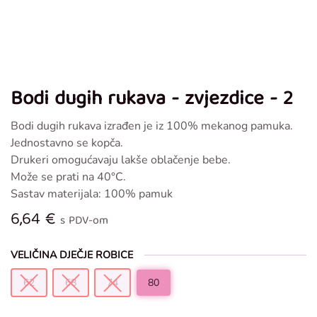
Bodi dugih rukava - zvjezdice - 2
Bodi dugih rukava izrađen je iz 100% mekanog pamuka.
Jednostavno se kopča.
Drukeri omogućavaju lakše oblačenje bebe.
Može se prati na 40°C.
Sastav materijala: 100% pamuk
6,64
€
s PDV-om
VELIČINA DJEČJE ROBICE
62
68
74
80