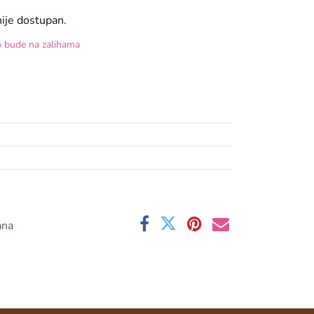
nije dostupan.
o bude na zalihama
ana