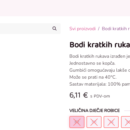
Posteljina za bebe
Odjeća za bebe
Ostalo u p
Svi proizvodi
Bodi kratkih
Bodi kratkih ruk
Bodi kratkih rukava izrađen
Jednostavno se kopča.
Gumbići omogućavaju lakše o
Može se prati na 40°C.
Sastav materijala: 100% pa
6,11
€
s PDV-om
VELIČINA DJEČJE ROBICE
62
68
74
8