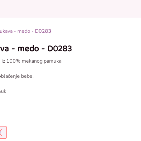
0
0
onudi
 rukava - medo - D0283
ava - medo - D0283
 je iz 100% mekanog pamuka.
blačenje bebe.
muk
0