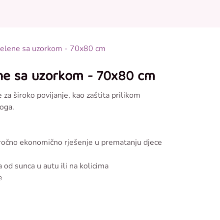
0
0
onudi
 pelene sa uzorkom - 70x80 cm
ene sa uzorkom - 70x80 cm
 za široko povijanje, kao zaštita prilikom
loga.
goročno ekonomično rješenje u prematanju djece
a od sunca u autu ili na kolicima
e