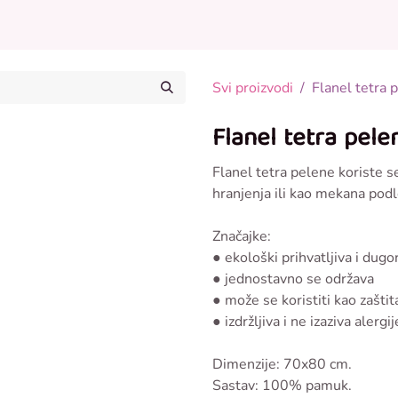
Posteljina za bebe
Odjeća za bebe
Ostalo u p
Svi proizvodi
Flanel tetra
Flanel tetra pel
Flanel tetra pelene koriste se
hranjenja ili kao mekana pod
Značajke:
● ekološki prihvatljiva i du
● jednostavno se održava
● može se koristiti kao zaštit
● izdržljiva i ne izaziva alergij
Dimenzije: 70x80 cm.
Sastav: 100% pamuk.