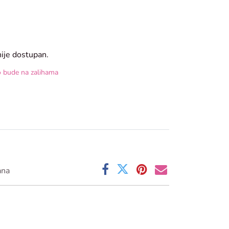
nije dostupan.
o bude na zalihama
ana