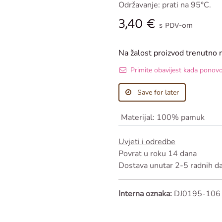
Održavanje: prati na 95°C.
3,40
€
s PDV-om
Na žalost proizvod trenutno 
Primite obavijest kada ponov
Save for later
Materijal
:
100% pamuk
Uvjeti i odredbe
Povrat u roku 14 dana
Dostava unutar 2-5 radnih d
Interna oznaka:
DJ0195-106