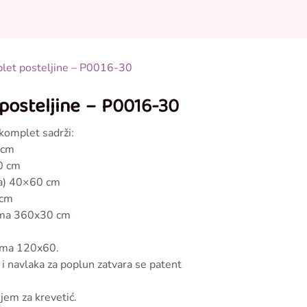
0
0
onudi
plet posteljine – P0016-30
 posteljine – P0016-30
 komplet sadrži:
 cm
0 cm
ica) 40×60 cm
 cm
jama 360x30 cm
ćima 120x60.
) i navlaka za poplun zatvara se patent
jem za krevetić.