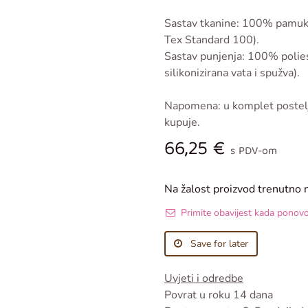
Sastav tkanine: 100% pamuk 
Tex Standard 100).
Sastav punjenja: 100% poliest
silikonizirana vata i spužva).
Napomena: u komplet postelj
kupuje.
66,25
€
s PDV-om
Na žalost proizvod trenutno 
Primite obavijest kada ponov
Save for later
Uvjeti i odredbe
Povrat u roku 14 dana