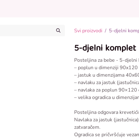
Posteljina za bebe
Odjeća za bebe
Ostalo u p
Svi proizvodi
5-djelni kom
5-djelni komplet
Posteljina za bebe - 5-djelni
– poplun u dimenziji 90x120
– jastuk u dimenzijama 40x6
– navlaku za jastuk (jastučn
– navlaka za poplun 90×120
– velika ogradica u dimenzi
Posteljina odgovara kreveti
Navlaka za jastuk (jastučnica
zatvaračem.
Ogradica se pričvršćuje vezan