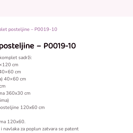
0
0
onudi
plet posteljine – P0019-10
posteljine – P0019-10
 komplet sadrži:
90×120 cm
a 40×60 cm
ica) 40×60 cm
 cm
jama 360x30 cm
cima)
posteljine 120x60 cm
ćima 120x60.
) i navlaka za poplun zatvara se patent