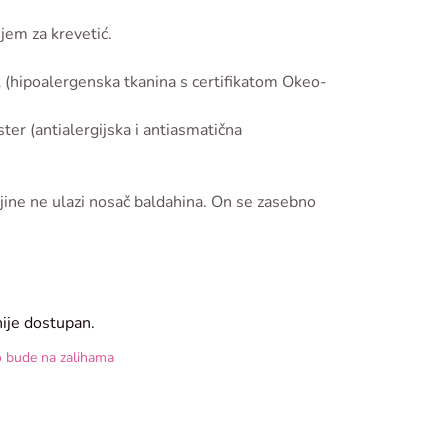
jem za krevetić.
(hipoalergenska tkanina s certifikatom Okeo-
er (antialergijska i antiasmatična
ine ne ulazi nosač baldahina. On se zasebno
nije dostupan.
o bude na zalihama