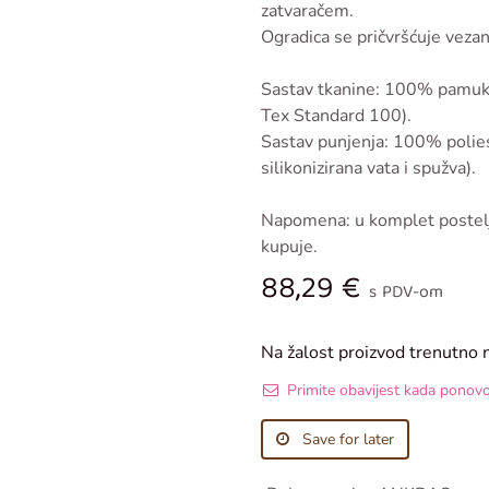
zatvaračem.
Ogradica se pričvršćuje vezan
Sastav tkanine: 100% pamuk 
Tex Standard 100).
Sastav punjenja: 100% poliest
silikonizirana vata i spužva).
Napomena: u komplet postelj
kupuje.
88,29
€
s PDV-om
Na žalost proizvod trenutno 
Primite obavijest kada ponov
Save for later