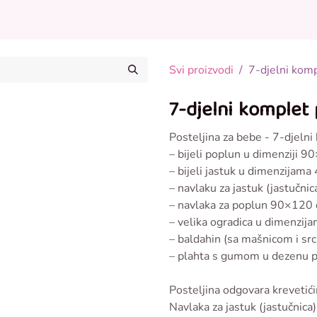
Posteljina za bebe
Odjeća za bebe
Ostalo u p
Svi proizvodi
7-djelni kom
7-djelni komplet 
Posteljina za bebe - 7-djelni
– bijeli poplun u dimenziji 
– bijeli jastuk u dimenzijam
– navlaku za jastuk (jastučn
– navlaka za poplun 90×120
– velika ogradica u dimenzi
– baldahin (sa mašnicom i sr
– plahta s gumom u dezenu 
Posteljina odgovara kreveti
Navlaka za jastuk (jastučnica