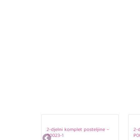
2-djelni komplet posteljine –
2-d
P0023-1
P0