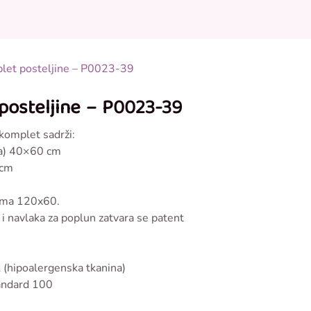
0
0
onudi
plet posteljine – P0023-39
 posteljine – P0023-39
 komplet sadrži:
ica) 40×60 cm
 cm
ćima 120x60.
) i navlaka za poplun zatvara se patent
(hipoalergenska tkanina)
andard 100