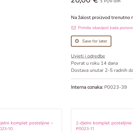
20,00
€
s PDV-om
Na žalost proizvod trenutno 
Primite obavijest kada ponov
Save for later
Uvjeti i odredbe
Povrat u roku 14 dana
Dostava unutar 2-5 radnih d
Interna oznaka:
P0023-39
jelni komplet posteljine –
2-djelni komplet posteljine
023-10
P0023-11