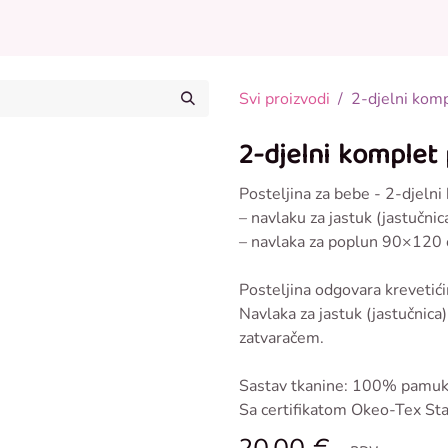
Posteljina za bebe
Odjeća za bebe
Ostalo u p
Svi proizvodi
2-djelni kom
2-djelni komplet
Posteljina za bebe - 2-djelni
– navlaku za jastuk (jastučn
– navlaka za poplun 90×120
Posteljina odgovara kreveti
Navlaka za jastuk (jastučnica
zatvaračem.
Sastav tkanine: 100% pamuk 
Sa certifikatom Okeo-Tex St