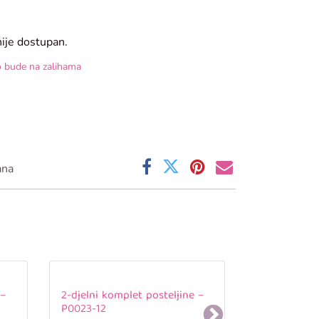
nije dostupan.
o bude na zalihama
ana
 –
2-djelni komplet posteljine –
P0023-12