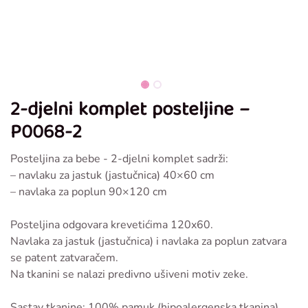
2-djelni komplet posteljine –
P0068-2
Posteljina za bebe - 2-djelni komplet sadrži:
– navlaku za jastuk (jastučnica) 40×60 cm
– navlaka za poplun 90×120 cm
Posteljina odgovara krevetićima 120x60.
Navlaka za jastuk (jastučnica) i navlaka za poplun zatvara
se patent zatvaračem.
Na tkanini se nalazi predivno ušiveni motiv zeke.
Sastav tkanine: 100% pamuk (hipoalergenska tkanina).